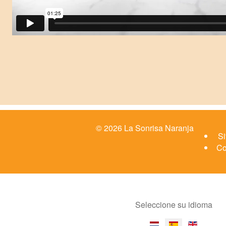
© 2026 La Sonrisa Naranja
S
Co
Seleccione su idioma