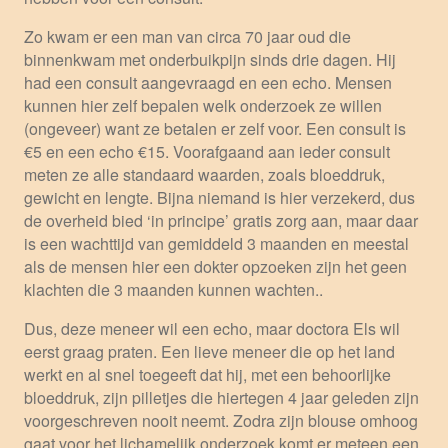
Zo kwam er een man van circa 70 jaar oud die
binnenkwam met onderbuikpijn sinds drie dagen. Hij
had een consult aangevraagd en een echo. Mensen
kunnen hier zelf bepalen welk onderzoek ze willen
(ongeveer) want ze betalen er zelf voor. Een consult is
€5 en een echo €15. Voorafgaand aan ieder consult
meten ze alle standaard waarden, zoals bloeddruk,
gewicht en lengte. Bijna niemand is hier verzekerd, dus
de overheid bied ‘in principe’ gratis zorg aan, maar daar
is een wachttijd van gemiddeld 3 maanden en meestal
als de mensen hier een dokter opzoeken zijn het geen
klachten die 3 maanden kunnen wachten..
Dus, deze meneer wil een echo, maar doctora Els wil
eerst graag praten. Een lieve meneer die op het land
werkt en al snel toegeeft dat hij, met een behoorlijke
bloeddruk, zijn pilletjes die hiertegen 4 jaar geleden zijn
voorgeschreven nooit neemt. Zodra zijn blouse omhoog
gaat voor het lichamelijk onderzoek komt er meteen een