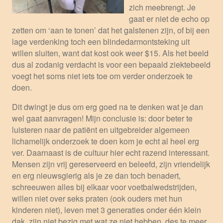
zich meebrengt. Je
gaat er niet de echo op
zetten om ‘aan te tonen’ dat het galstenen zijn, of bij een
lage verdenking toch een blindedarmontsteking uit
willen sluiten, want dat kost ook weer $15. Als het beeld
dus al zodanig verdacht is voor een bepaald ziektebeeld
voegt het soms niet iets toe om verder onderzoek te
doen.
Dit dwingt je dus om erg goed na te denken wat je dan
wel gaat aanvragen! Mijn conclusie is: door beter te
luisteren naar de patiënt en uitgebreider algemeen
lichamelijk onderzoek te doen kom je echt al heel erg
ver. Daarnaast is de cultuur hier echt razend interessant.
Mensen zijn vrij gereserveerd en beleefd, zijn vriendelijk
en erg nieuwsgierig als je ze dan toch benadert,
schreeuwen alles bij elkaar voor voetbalwedstrijden,
willen niet over seks praten (ook ouders met hun
kinderen niet), leven met 3 generaties onder één klein
dak, zijn niet bezig met wat ze niet hebben, des te meer